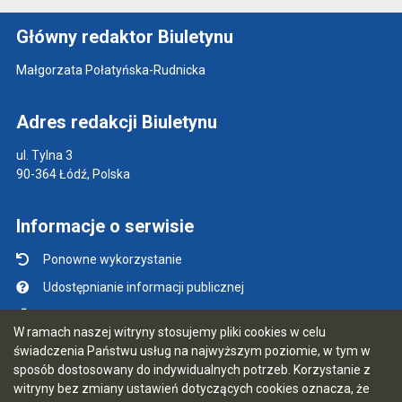
Główny redaktor Biuletynu
Małgorzata Połatyńska-Rudnicka
Adres redakcji Biuletynu
ul. Tylna 3
90-364 Łódź, Polska
Informacje o serwisie
Ponowne wykorzystanie
Udostępnianie informacji publicznej
Mapa serwisu
W ramach naszej witryny stosujemy pliki cookies w celu
Instrukcja obsługi
świadczenia Państwu usług na najwyższym poziomie, w tym w
sposób dostosowany do indywidualnych potrzeb. Korzystanie z
Statystyki oglądalności
witryny bez zmiany ustawień dotyczących cookies oznacza, że
Ostatnio dodane