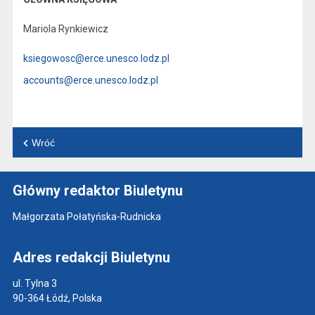
Mariola Rynkiewicz
ksiegowosc@erce.unesco.lodz.pl
accounts@erce.unesco.lodz.pl
Wróć
Główny redaktor Biuletynu
Małgorzata Połatyńska-Rudnicka
Adres redakcji Biuletynu
ul. Tylna 3
90-364 Łódź, Polska