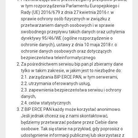
w tym rozporządzenia Parlamentu Europejskiego i
Rady (UE) 2016/679 z dnia 27 kwietnia 2016 r. w
sprawie ochrony osób fizycznych w związku z
przetwarzaniem danych osobowych i w sprawie
swobodnego przepływu takich danych oraz uchylenia
dyrektywy 95/46/WE (ogólne rozporządzenie o
ochronie danych), ustawy z dnia 10 maja 2018 r. o
ochronie danych osobowych oraz dotyczących
bezpieczeństwa teleinformatycznego.
Za pośrednictwem serwisu bip.pan.pl zbieramy dane
tylko w takim zakresie, w jakim jest to niezbędne do:
2.1. zarządzania BIP ERCE PAN, w tym serwerami,
2.2. utrzymania oferowanych usług,
2.3. zapewnienia bezpieczeństwa serwisu i ochrony
danych,
2.4. celów statystycznych.
Z BIP ERCE PAN każdy może korzystać anonimowo.
Jeśli jednak chcesz się z nami skontaktować,
będziemy przetwarzać podane przez Ciebie dane
osobowe. Tak się stanie na przykład, gdy poprosisz o
udostępnienie informacji publicznej lub skorzystasz z