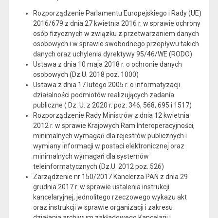
Rozporządzenie Parlamentu Europejskiego i Rady (UE)
2016/679 z dnia 27 kwietnia 2016 r. w sprawie ochrony
osób fizycznych w związku z przetwarzaniem danych
osobowych i w sprawie swobodnego przepływu takich
danych oraz uchylenia dyrektywy 95/46/WE (RODO)
Ustawa z dnia 10 maja 2018 r. o ochronie danych
osobowych (Dz.U. 2018 poz. 1000)
Ustawa z dnia 17 lutego 2005 r. o informatyzacji
działalności podmiotów realizujących zadania
publiczne ( Dz. U. z 2020 r. poz. 346, 568, 695 i 1517)
Rozporządzenie Rady Ministrów z dnia 12 kwietnia
2012 r. w sprawie Krajowych Ram Interoperacyjności,
minimalnych wymagań dla rejestrów publicznych i
wymiany informacji w postaci elektronicznej oraz
minimalnych wymagań dla systemów
teleinformatycznych (Dz.U. 2012 poz. 526)
Zarządzenie nr 150/2017 Kanclerza PAN z dnia 29
grudnia 2017 r. w sprawie ustalenia instrukcji
kancelaryjnej, jednolitego rzeczowego wykazu akt
oraz instrukcji w sprawie organizacji i zakresu
działania archiwum zakładowego Kancelarii i